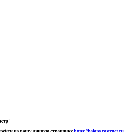
астр"
перейти на вашу личную страничку
https://balans.rastrnet.ru